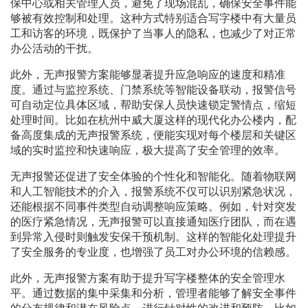
保中心或相关管理人员，避免了现场混乱，确保安全事件能
够被有效控制和处理。这种方式特别适合写字楼中有大量员
工和访客的环境，既保护了当事人的隐私，也减少了对正常
办公活动的干扰。
此外，无声报警方案能够显著提升应急响应的速度和精准
度。通过与监控系统、门禁系统等智能设备联动，报警信号
可自动定位具体区域，帮助安保人员快速锁定警情点，缩短
处理时间。比如在杭州中威大厦这样的现代化办公楼内，配
备高度集成的无声报警系统，便能实现对每个楼层和关键区
域的实时监控和快速响应，极大提高了安全管理的效率。
无声报警还促进了安全体验的个性化和智能化。随着物联网
和人工智能技术的介入，报警系统不仅可以识别紧急状况，
还能根据不同事件类型自动调整响应策略。例如，针对突发
的医疗紧急情况，无声报警可以直接通知医疗团队，而在遇
到异常入侵时则触发安保干预机制。这样的智能化处理提升
了安全服务的专业度，也增强了员工对办公环境的信赖感。
此外，无声报警方案有助于提升写字楼整体的安全管理水
平。通过数据的集中采集和分析，管理者能够了解安全事件