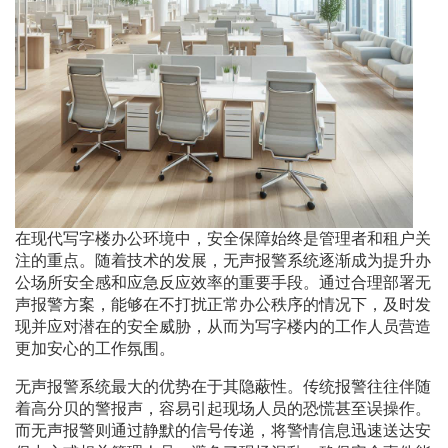
在现代写字楼办公环境中，安全保障始终是管理者和租户关
注的重点。随着技术的发展，无声报警系统逐渐成为提升办
公场所安全感和应急反应效率的重要手段。通过合理部署无
声报警方案，能够在不打扰正常办公秩序的情况下，及时发
现并应对潜在的安全威胁，从而为写字楼内的工作人员营造
更加安心的工作氛围。
无声报警系统最大的优势在于其隐蔽性。传统报警往往伴随
着高分贝的警报声，容易引起现场人员的恐慌甚至误操作。
而无声报警则通过静默的信号传递，将警情信息迅速送达安