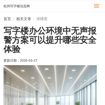
杭州写字楼信息网
切
换
导
首页
相关文章
详情页
航
写字楼办公环境中无声报
警方案可以提升哪些安全
体验
更新日期：
2026-03-27