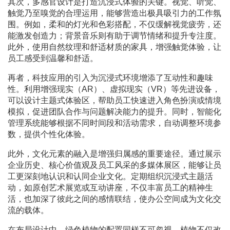
其次，多感官设计是打造沉浸式体验的关键。视觉、听觉、
触觉乃至嗅觉的合理运用，能够营造出极具吸引力的工作氛
围。例如，柔和的灯光和色彩搭配，不仅缓解视觉疲劳，还
能激发创造力；背景音乐则有助于调节情绪和提升专注度。
此外，使用自然纹理和舒适材质的家具，增强触觉体验，让
员工感受到温馨和舒适。
再者，科技应用的引入为沉浸式环境增添了互动性和趣味
性。利用增强现实（AR）、虚拟现实（VR）等先进设备，
可以设计主题式体验区，帮助员工快速进入角色扮演或情境
模拟，促进团队合作与问题解决能力的提升。同时，智能化
管理系统能够根据不同时间段和活动需求，自动调整环境参
数，提供个性化体验。
此外，文化元素的融入是增强归属感的重要途径。通过展示
企业历史、核心价值观及员工风采的多媒体展区，能够让员
工更深刻地认识和认同企业文化。定期组织沉浸式主题活
动，如原创艺术展览或互动讲座，不仅丰富员工的精神生
活，也加深了彼此之间的感情联结，使办公空间成为文化交
流的载体。
在布局设计中，绿色植物的配置同样不可忽视。植物不仅改