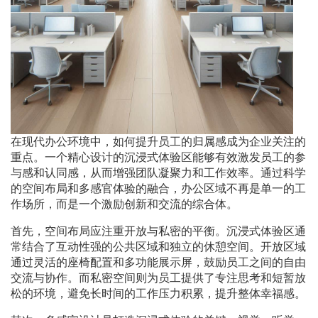
在现代办公环境中，如何提升员工的归属感成为企业关注的
重点。一个精心设计的沉浸式体验区能够有效激发员工的参
与感和认同感，从而增强团队凝聚力和工作效率。通过科学
的空间布局和多感官体验的融合，办公区域不再是单一的工
作场所，而是一个激励创新和交流的综合体。
首先，空间布局应注重开放与私密的平衡。沉浸式体验区通
常结合了互动性强的公共区域和独立的休憩空间。开放区域
通过灵活的座椅配置和多功能展示屏，鼓励员工之间的自由
交流与协作。而私密空间则为员工提供了专注思考和短暂放
松的环境，避免长时间的工作压力积累，提升整体幸福感。