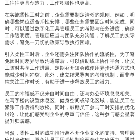
工往往更具创造力，工作积极性也更高。
在实施柔性工时之前，企业需要制定清晰的规则。例如，明
确哪些岗位适合弹性安排，哪些任务需要固定时间完成。同
时，可以通过数字化工具管理员工的考勤与任务进度，确保
工作透明度。管理层应当与团队充分沟通，了解员工的实际
需求，避免一刀切的政策导致执行困难。
引入柔性工时后，企业还需关注团队协作的流畅性。为了避
免因时间差异导致沟通滞后，可以借助线上协作平台，让员
工随时共享工作进展。定期召开短会或使用异步沟通方式也
能减少时间冲突。此外，建立结果导向的考核机制，而非单
纯关注工作时长，有助于进一步释放员工的潜力。
员工的幸福感不仅来自时间自由，还与办公环境息息相关。
在写字楼内设置休息区、健身空间或绿化区域，能让员工在
紧张工作后得到放松。同时，鼓励员工参与工时安排的优化
讨论，让他们感受到企业的尊重与信任，这种参与感会显著
提升归属感。
当然，柔性工时的成功推行离不开企业文化的支持。管理层
应以身作则，避免让员工因弹性制度而产生加班压力。通过