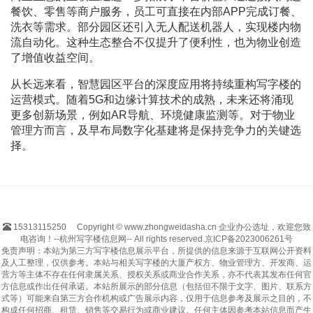
餐饮、零售等商户服务，员工可直接在内部APP完成订餐、
洗衣等需求。部分园区还引入无人配送机器人，实现楼内物
流自动化。这种生态整合不仅提升了便利性，也为物业创造
了增值收益空间。
从长远来看，智慧园区平台的深度应用将持续重构写字楼的
运营模式。随着5G和边缘计算技术的成熟，未来还将涌现
更多创新场景，例如AR导航、环境健康监测等。对于物业
管理方而言，及早布局数字化基建将是保持竞争力的关键选
择。
15313115250
Copyright © www.zhongweidasha.cn 企业办公选址，欢迎您致
电咨询！--杭州写字楼信息网-- All rights reserved.
京ICP备2023006261号
免责声明：本站为第三方写字楼信息展示平台，所提供的信息来源于互联网公开资料
及人工整理，仅供参考。本站与相关写字楼的大厦产权方、物业管理方、开发商、运
营方等主体不存在任何隶属关系、授权关系或商业合作关系，亦不代表其发布任何官
方信息或作出任何承诺。本站所展示的部分信息（包括但不限于文字、图片、联系方
式等）可能来自第三方合作机构或广告展示内容，仅用于信息参考及展示之目的，不
构成任何招商、租赁、销售等交易行为或商业建议。任何主体因参考本站信息而产生