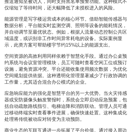
推送通知至被访人，同时支持黑名单预警功能。这种模式不
仅缩短了等待时间，还大幅降低了未授权进入的风险。
能源管理是写字楼运营成本的核心环节。借助智能传感器与
数据分析，平台能实时监测空调、照明等设备的能耗情况，
并自动调节至最优状态。例如，根据人流量动态控制公共区
域温度，或识别非工作时间异常耗电的设备。实际案例显
示，此类方案可帮助楼宇节约15%以上的能源支出。
空间资源的高效利用同样依赖于智慧化手段。通过办公桌预
约系统与会议室管理模块，员工可随时查看空闲工位或预订
设施，避免资源冲突。平台还能收集使用频次数据，为优化
空间规划提供依据。这种透明化管理显著减少了行政协调的
工作量，尤其适合混合办公模式的企业。
应急响应能力的强化是智慧平台的另一大优势。当火灾传感
器或安防摄像头触发警报时，系统会立即启动应急预案，包
括自动疏散路线指引、电梯迫降和消防联动。管理人员可通
过移动终端实时查看事件进展，确保快速处置。这种集成化
处理将传统被动应对转变为主动预防。
商业生态的互联互通进一步拓展了平台价值。通过接入周边