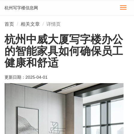
杭州写字楼信息网
切
换
导
首页
相关文章
详情页
航
杭州中威大厦写字楼办公
的智能家具如何确保员工
健康和舒适
更新日期：
2025-04-01