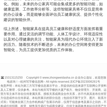
化。例如，未来的办公家具可能会集成更多的智能功能，如
健康监测、工作效率分析等。这些智能家具将不仅仅是简单
的办公设备，而是能够全面评估员工健康状况、提供个性化
建议的智能伙伴。
综上所述，智能家具在提高员工健康和舒适度方面发挥着重
要作用。通过灵活的调节功能、人体工学设计、环境适应性
以及对心理健康的关注，智能家具为现代办公环境注入了新
的活力。随着技术的不断进步，未来的办公空间将变得更加
智能化，为员工提供更加优质的工作体验。
15313115250
Copyright © www.zhongweidasha.cn 企业办公选址，欢迎您致
电咨询！--杭州写字楼信息网-- All rights reserved.
京ICP备2023006261号
免责声明：本站为第三方写字楼信息展示平台，所提供的信息来源于互联网公开资料
及人工整理，仅供参考。本站与相关写字楼的大厦产权方、物业管理方、开发商、运
营方等主体不存在任何隶属关系、授权关系或商业合作关系，亦不代表其发布任何官
方信息或作出任何承诺。本站所展示的部分信息（包括但不限于文字、图片、联系方
式等）可能来自第三方合作机构或广告展示内容，仅用于信息参考及展示之目的，不
构成任何招商、租赁、销售等交易行为或商业建议。任何主体因参考本站信息而产生