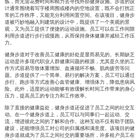
炼，而无需花费时间和精力去寻找外部健身设施。步道的设
计通常围绕着写字楼周围或楼内的空地设置，既不会打扰正
常的工作秩序，又能充分利用闲置空间。在该项目，健身步
道被巧妙地融入到建筑的设计中，既提供了一个美观的景
观，又为员工提供了便捷的运动设施。员工可以在工作间隙
利用步道进行步行或慢跑，从而保持身体健康并减轻工作压
力。
健身步道对于改善员工健康的好处是显而易见的。长期缺乏
运动是许多现代职业人群健康问题的根源，尤其是久坐的工
作方式容易导致体重增加、血液循环不畅、肌肉疲劳等问
题。步道提供了一个简单、易行的解决方案，员工可以通过
步行、跑步等方式改善心血管健康、增强体力，降低患病风
险。此外，适度的运动能够有效缓解长时间工作带来的身心
压力，提高员工的专注力和工作效率。
除了直接的健康益处，健身步道还促进了员工之间的社交互
动。在一个健身步道上，员工可以与同事们一起运动、交
流，增进彼此之间的了解和合作。这种互动不仅有助于团队
建设，还能增强员工对公司的归属感和满意度。该项目的健
身步道就成为了员工之间社交的重要场所，许多租户员工在