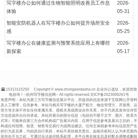
写字楼办公如何通过生物智能照明改善员工作息
2026-
体验
05-31
智能安防机器人在写字楼办公如何提升场所安全
2026-
感
05-25
写字楼办公在健康监测与预警系统应用上有哪些
2026-
新探索
05-17
15313115250
Copyright © www.zhongweidasha.cn 企业办公选址，欢迎您致
电咨询！--杭州写字楼信息网-- All rights reserved.
京ICP备2023006261号
免责声明：本站为第三方写字楼信息展示平台，所提供的信息来源于互联网公开资料
及人工整理，仅供参考。本站与相关写字楼的大厦产权方、物业管理方、开发商、运
营方等主体不存在任何隶属关系、授权关系或商业合作关系，亦不代表其发布任何官
方信息或作出任何承诺。本站所展示的部分信息（包括但不限于文字、图片、联系方
式等）可能来自第三方合作机构或广告展示内容，仅用于信息参考及展示之目的，不
构成任何招商、租赁、销售等交易行为或商业建议。任何主体因参考本站信息而产生
的行为及后果，均由其自行承担，本站不承担相关责任。如相关权利人认为本页面内
容存在不当之处，可通过合法途径联系处理，本平台将在核实后及时配合调整或删除