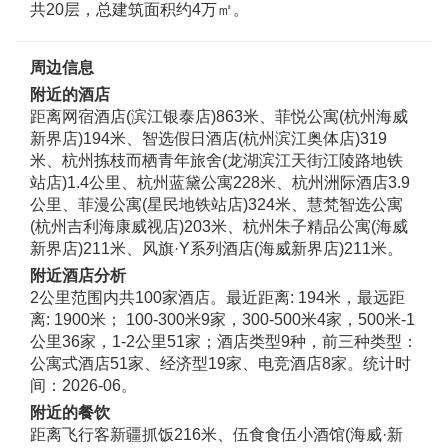
共20层，总建筑面积约4万㎡。
周边信息
附近的酒店
距离网宿酒店(滨江银泰店)863米、菲悦公寓(杭州海威
新界店)194米、智选假日酒店(杭州滨江奥体店)319
米、杭州拣枝而栖青年旅舍(龙湖滨江天街江陵路地铁
站店)1.4公里、杭州蓝黛公寓228米、杭州洲际酒店3.9
公里、菲漫公寓(星民地铁站店)324米、慧梵智选公寓
(杭州吉利海康威视店)203米、杭州朱子精品公寓(海威
新界店)211米、风旗·Y系列酒店(海威新界店)211米。
附近酒店分析
2公里范围内共100家酒店。最近距离: 194米，最远距
离: 1900米； 100-300米9家，300-500米4家，500米-1
公里36家，1-2公里51家；酒店类型9种，前三种类型：
公寓式酒店51家、经济型19家、电竞酒店8家。统计时
间：2026-06。
附近的餐饮
距离飞行客新疆抓饭216米、伍食食伍小酒馆(海威·新