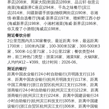
界店)208米、周家大院(乾园店)289米、品云轩·创意云
南菜(海威新界C座店)294米、千岛之味餐厅(滨江
店)314米、问疆新疆手抓饭(物联网街店)190米、谷湘
情·称重自选餐厅(海威·新界店)197米、赣鲜野江西小炒
(海威新界店)198米、小湘村湘菜(海威·新界店)186米、
你又瘦了小酒馆(海威店)198米。
附近餐饮分析
2公里范围内共130家餐饮。最近距离: 9米，最远距离:
1700米； 100米内2家，100-300米32家，300-500米3
家，500米-1公里71家，1-2公里22家；餐饮类型44
种，前三种热门类型：浙菜16家、湘菜9家、火锅9家。
人均约¥12～¥399。统计时间：2026-06。
附近的银行
距离中国农业银行24小时自助银行(月明路支行)116
米、距离中国农业银行(杭州月明路支行)117米、距离
中国工商银行(浙江自贸区杭州滨江支行)129米、距离
浙商银行24小时自助银行(杭州滨江支行)212米、距离
浙商银行(杭州滨江支行)224米、距离中国建设银行24
小时自助银行(杭州滨江科技支行)305米、距离中国建
设银行(浙江自贸区杭州滨江支行)306米、距离中国银