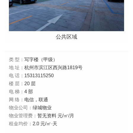
公共区域
类 型：
写字楼（甲级）
地 址：
杭州市滨江区西兴路1819号
电 话：
15313115250
楼 层：
20 层
电 梯：
4 部
网 络：
电信，联通
物业公司：
绿城物业
物业管理费：
暂无资料 元/㎡/月
租金均价：
2.0 元/㎡·天